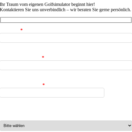
Ihr Traum vom eigenen Golfsimulator beginnt hier!
Kontaktieren Sie uns unverbindlich – wir beraten Sie gerne persönlich.
Ihr Name
*
Ihre E-Mail-Adresse
*
Ihre Telefonnummer
*
In welchem Preisbereich soll sich das Golfsimulator
Komplettpaket befinden?