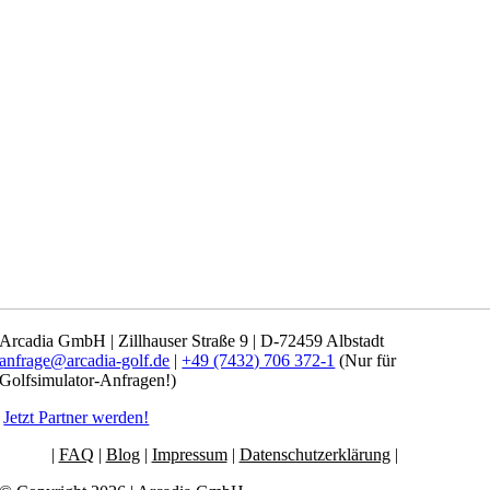
Arcadia GmbH | Zillhauser Straße 9 | D-72459 Albstadt
anfrage@arcadia-golf.de
|
+49 (7432) 706 372-1
(Nur für
Golfsimulator-Anfragen!)
Jetzt Partner werden!
|
FAQ
|
Blog
|
Impressum
|
Datenschutzerklärung
|
AGB