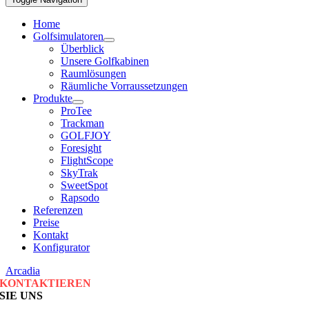
Home
Golfsimulatoren
Überblick
Unsere Golfkabinen
Raumlösungen
Räumliche Vorraussetzungen
Produkte
ProTee
Trackman
GOLFJOY
Foresight
FlightScope
SkyTrak
SweetSpot
Rapsodo
Referenzen
Preise
Kontakt
Konfigurator
Arcadia
KONTAKTIEREN
SIE UNS