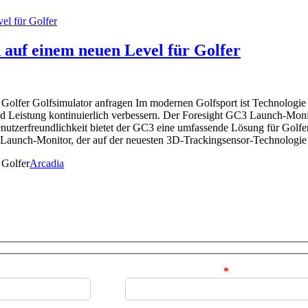
el für Golfer
auf einem neuen Level für Golfer
Golfer Golfsimulator anfragen Im modernen Golfsport ist Technologie 
nd Leistung kontinuierlich verbessern. Der Foresight GC3 Launch-Monit
utzerfreundlichkeit bietet der GC3 eine umfassende Lösung für Golfer,
aunch-Monitor, der auf der neuesten 3D-Trackingsensor-Technologie ba
 Golfer
Arcadia
Ihre E-Mail-Adresse
*