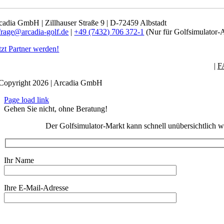
cadia GmbH | Zillhauser Straße 9 | D-72459 Albstadt
frage@arcadia-golf.de
|
+49 (7432) 706 372-1
(Nur für Golfsimulator-
tzt Partner werden!
|
F
Copyright 2026 | Arcadia GmbH
Page load link
Gehen Sie nicht, ohne Beratung!
Der Golfsimulator-Markt kann schnell unübersichtlich w
Ihr Name
Ihre E-Mail-Adresse