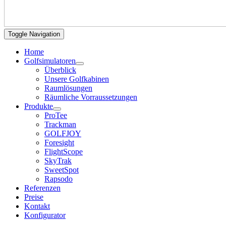
Toggle Navigation
Home
Golfsimulatoren
Überblick
Unsere Golfkabinen
Raumlösungen
Räumliche Vorraussetzungen
Produkte
ProTee
Trackman
GOLFJOY
Foresight
FlightScope
SkyTrak
SweetSpot
Rapsodo
Referenzen
Preise
Kontakt
Konfigurator