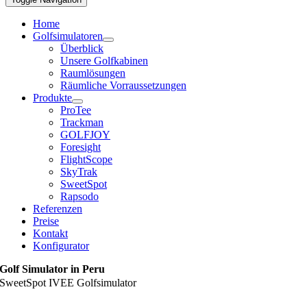
Home
Golfsimulatoren
Überblick
Unsere Golfkabinen
Raumlösungen
Räumliche Vorraussetzungen
Produkte
ProTee
Trackman
GOLFJOY
Foresight
FlightScope
SkyTrak
SweetSpot
Rapsodo
Referenzen
Preise
Kontakt
Konfigurator
Golf Simulator in Peru
SweetSpot IVEE Golfsimulator