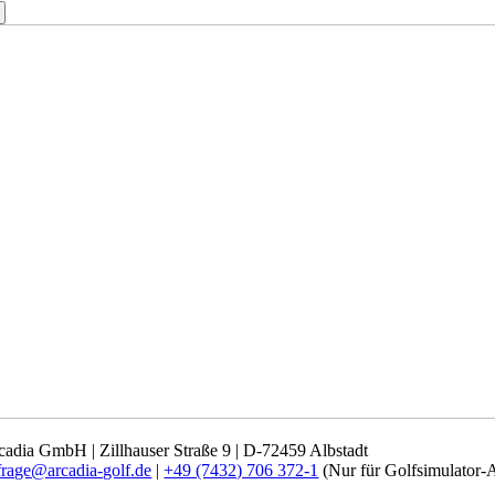
cadia GmbH | Zillhauser Straße 9 | D-72459 Albstadt
frage@arcadia-golf.de
|
+49 (7432) 706 372-1
(Nur für Golfsimulator-