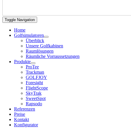
Toggle Navigation
Home
Golfsimulatoren
Überblick
Unsere Golfkabinen
Raumlösungen
Räumliche Vorraussetzungen
Produkte
ProTee
Trackman
GOLFJOY
Foresight
FlightScope
SkyTrak
SweetSpot
Rapsodo
Referenzen
Preise
Kontakt
Konfigurator